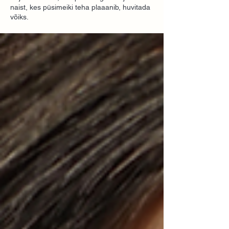
naist, kes püsimeiki teha plaaanib, huvitada
võiks.
<!-- Global site tag (gtag.js) - Google Analytics --> <script async src="https://www.googletagmanager.com/gtag/js?id=G-
BE3P00E9ZQ"></script> <script> window.dataLayer = window.dataLayer || []; function gtag(){dataLayer.push(arguments);} gtag('js',
new Date()); gtag('config', 'G-BE3P00E9ZQ'); </script>