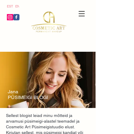
ics
EST
ENG
g/j
}
Jana
PÜSIMEIGI BLOGI
Sellest blogist leiad minu mõtteid ja
arvamusi püsimeigi-alastel teemadel ja
Cosmetic Art Püsimeigistuudio elust.
Kirjutan sellest, mis püsimeigi kandjat või