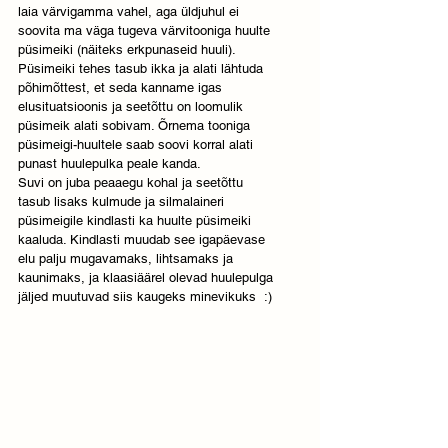
laia värvigamma vahel, aga üldjuhul ei 
soovita ma väga tugeva värvitooniga huulte 
püsimeiki (näiteks erkpunaseid huuli). 
Püsimeiki tehes tasub ikka ja alati lähtuda 
põhimõttest, et seda kanname igas 
elusituatsioonis ja seetõttu on loomulik 
püsimeik alati sobivam. Õrnema tooniga 
püsimeigi-huultele saab soovi korral alati 
punast huulepulka peale kanda. 
Suvi on juba peaaegu kohal ja seetõttu 
tasub lisaks kulmude ja silmalaineri 
püsimeigile kindlasti ka huulte püsimeiki 
kaaluda. Kindlasti muudab see igapäevase 
elu palju mugavamaks, lihtsamaks ja 
kaunimaks, ja klaasiäärel olevad huulepulga 
jäljed muutuvad siis kaugeks minevikuks  :)