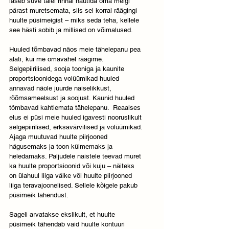
laseb suve täiel rinnal nautida oma meigi 
pärast muretsemata, siis sel korral räägingi 
huulte püsimeigist – miks seda teha, kellele 
see hästi sobib ja millised on võimalused.
Huuled tõmbavad näos meie tähelepanu pea 
alati, kui me omavahel räägime. 
Selgepiirilised, sooja tooniga ja kaunite 
proportsioonidega volüümikad huuled 
annavad näole juurde naiselikkust, 
rõõmsameelsust ja soojust. Kaunid huuled 
tõmbavad kahtlemata tähelepanu.  Reaalses 
elus ei püsi meie huuled igavesti nooruslikult 
selgepiirilised, erksavärvilised ja volüümikad. 
Ajaga muutuvad huulte piirjooned 
hägusemaks ja toon külmemaks ja 
heledamaks. Paljudele naistele teevad muret 
ka huulte proportsioonid või kuju – näiteks 
on ülahuul liiga väike või huulte piirjooned 
liiga teravajoonelised. Sellele kõigele pakub 
püsimeik lahendust.
Sageli arvatakse ekslikult, et huulte 
püsimeik tähendab vaid huulte kontuuri 