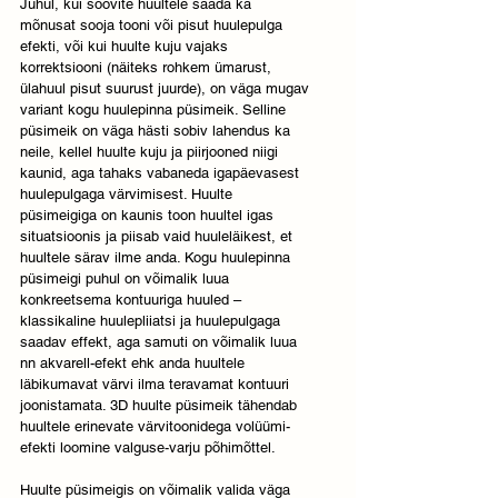
Juhul, kui soovite huultele saada ka 
mõnusat sooja tooni või pisut huulepulga 
efekti, või kui huulte kuju vajaks 
korrektsiooni (näiteks rohkem ümarust, 
ülahuul pisut suurust juurde), on väga mugav 
variant kogu huulepinna püsimeik. Selline 
püsimeik on väga hästi sobiv lahendus ka 
neile, kellel huulte kuju ja piirjooned niigi 
kaunid, aga tahaks vabaneda igapäevasest 
huulepulgaga värvimisest. Huulte 
püsimeigiga on kaunis toon huultel igas 
situatsioonis ja piisab vaid huuleläikest, et 
huultele särav ilme anda. Kogu huulepinna 
püsimeigi puhul on võimalik luua 
konkreetsema kontuuriga huuled – 
klassikaline huulepliiatsi ja huulepulgaga 
saadav effekt, aga samuti on võimalik luua 
nn akvarell-efekt ehk anda huultele 
läbikumavat värvi ilma teravamat kontuuri 
joonistamata. 3D huulte püsimeik tähendab 
huultele erinevate värvitoonidega volüümi-
efekti loomine valguse-varju põhimõttel.
Huulte püsimeigis on võimalik valida väga 