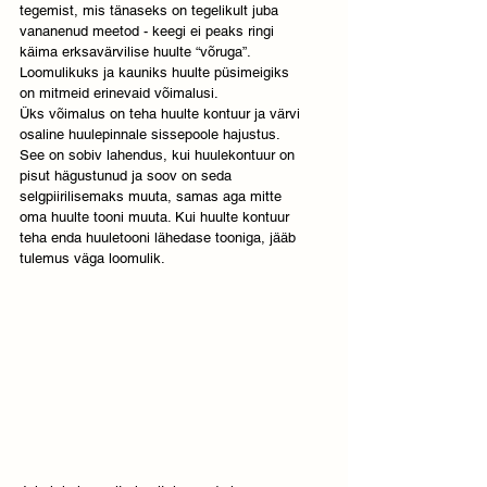
tegemist, mis tänaseks on tegelikult juba 
vananenud meetod - keegi ei peaks ringi 
käima erksavärvilise huulte “võruga”.  
Loomulikuks ja kauniks huulte püsimeigiks 
on mitmeid erinevaid võimalusi.
Üks võimalus on teha huulte kontuur ja värvi 
osaline huulepinnale sissepoole hajustus. 
See on sobiv lahendus, kui huulekontuur on 
pisut hägustunud ja soov on seda 
selgpiirilisemaks muuta, samas aga mitte 
oma huulte tooni muuta. Kui huulte kontuur 
teha enda huuletooni lähedase tooniga, jääb 
tulemus väga loomulik.