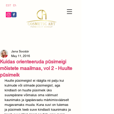
ics
EST
ENG
g/j
}
Jana Sooäär
May 11, 2016
Kuidas orienteeruda püsimeigi
mõistete maailmas, vol 2 - Huulte
püsimeik
Huulte püsimeigist ei räägita nii palju kui 
kulmude või silmade püsimeigist, aga 
kindlasti on huulte püsimeik üks 
suurepärane võimalus oma välimust 
kaunimaks ja igapäevaelu märkimisväärselt 
mugavamaks muuta. Kuna suvi on tulemas 
ja püsimeik teeb suve kindlasti kaunimaks ja 