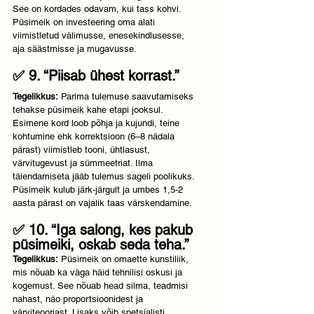
See on kordades odavam, kui tass kohvi. 
Püsimeik on investeering oma alati 
viimistletud välimusse, enesekindlusesse, 
aja säästmisse ja mugavusse.
✅ 9. “Piisab ühest korrast.”
Tegelikkus:
 Parima tulemuse saavutamiseks 
tehakse püsimeik kahe etapi jooksul. 
Esimene kord loob põhja ja kujundi, teine 
kohtumine ehk korrektsioon (6–8 nädala 
pärast) viimistleb tooni, ühtlasust, 
värvitugevust ja sümmeetriat. Ilma 
täiendamiseta jääb tulemus sageli poolikuks. 
Püsimeik kulub järk-järgult ja umbes 1,5-2 
aasta pärast on vajalik taas värskendamine. 
✅ 10. “Iga salong, kes pakub 
püsimeiki, oskab seda teha.”
Tegelikkus:
 Püsimeik on omaette kunstiliik, 
mis nõuab ka väga häid tehnilisi oskusi ja 
kogemust. See nõuab head silma, teadmisi 
nahast, näo proportsioonidest ja 
värviteooriast. Lisaks võib spetsialisti 