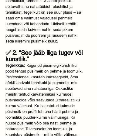
loomulikult, umbes 1–3 aasta jooksul – 
sõltuvalt sinu nahatüübist, elustiilist ja 
tehnikast. Tegelikult on see suur pluss – sa 
saad oma välimust vajadusel pehmelt 
uuendada või kohandada. Üldiselt kehtib 
reegel: mida kuivem nahk, seda pikem 
püsivus; mida poorsem ja rasusem nahk, 
seda kiiremini püsimeik kulub.
✅ 2. “See jääb liiga tugev või 
kunstlik.”
Tegelikkus:
 Kogenud püsimeigikunstniku 
poolt tehtud püsimeik on pehme ja loomulik. 
Professionaal kasutab kaasaegseid, õrna 
efekti andvaid tehnikaid ja pigmente, mis 
sobituvad sinu nahatooniga. Oskusliku 
meistri tehtud karvatehnikas kulmude 
püsimeigiga võib saavutada ultrarealistliku 
kulmu välimust. Ka hajustatud kulmude 
püsimeik on proffi tehtuna hästi pehme ja 
loomuliku puuder-kulmu välimusega. Ka 
huulte püsimeik võib olla hästi pehme ja 
naturaalne. Tulemuseks on loomulik ja 
kaunistav püsimeik – mitte võlts välimus.