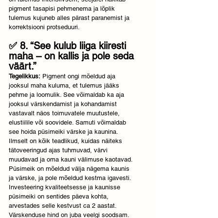
pigment tasapisi pehmenema ja lõplik 
tulemus kujuneb alles pärast paranemist ja 
korrektsiooni protseduuri.
✅ 8. “See kulub liiga kiiresti 
maha – on kallis ja pole seda 
väärt.”
Tegelikkus:
 Pigment ongi mõeldud aja 
jooksul maha kuluma, et tulemus jääks 
pehme ja loomulik. See võimaldab ka aja 
jooksul värskendamist ja kohandamist 
vastavalt näos toimuvatele muutustele, 
elustiilile või soovidele. Samuti võimaldab 
see hoida püsimeiki värske ja kaunina. 
Ilmselt on kõik teadlikud, kuidas näiteks 
tätoveeringud ajas tuhmuvad, värvi 
muudavad ja oma kauni välimuse kaotavad. 
Püsimeik on mõeldud välja nägema kaunis 
ja värske, ja pole mõeldud kestma igavesti. 
Investeering kvaliteetsesse ja kaunisse 
püsimeiki on sentides päeva kohta, 
arvestades selle kestvust ca 2 aastat. 
Värskenduse hind on juba veelgi soodsam. 