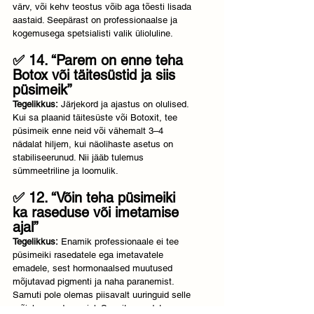
värv, või kehv teostus võib aga tõesti lisada 
aastaid. Seepärast on professionaalse ja 
kogemusega spetsialisti valik ülioluline.
✅ 14. “Parem on enne teha 
Botox või täitesüstid ja siis 
püsimeik”
Tegelikkus:
 Järjekord ja ajastus on olulised. 
Kui sa plaanid täitesüste või Botoxit, tee 
püsimeik enne neid või vähemalt 3–4 
nädalat hiljem, kui näolihaste asetus on 
stabiliseerunud. Nii jääb tulemus 
sümmeetriline ja loomulik.
✅ 12. “Võin teha püsimeiki 
ka raseduse või imetamise 
ajal”
Tegelikkus:
 Enamik professionaale ei tee 
püsimeiki rasedatele ega imetavatele 
emadele, sest hormonaalsed muutused 
mõjutavad pigmenti ja naha paranemist. 
Samuti pole olemas piisavalt uuringuid selle 
mõjule raseduse ajal. Soovitan oodata – 