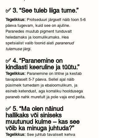
✅ 3. “See tuleb liiga tume.”
Tegelikkus:
 Protseduuri järgselt näib toon 5-6 
päeva tugevam, kuid see on ajutine. 
Paranedes muutub pigment tunduvalt 
heledamaks ja loomulikumaks. Hea 
spetsialist valib toonid alati 
paranenud 
tulemuse
 järgi.
✅ 4. “Paranemine on 
kindlasti keeruline ja tüütu.”
Tegelikkus:
 Paranemine on lihtne ja kestab 
tavapäraselt 5-7 päeva. Sellel ajal näib 
püsimeik tumedam ja ebaloomulikum, ja 
esineb ketendust, aga korraliku hooldusega 
paraneb nahk muretult ja pole vaja end peita.
✅ 5. “Ma olen näinud 
hallikaks või siniseks 
muutunud kulme – kas see 
võib ka minuga juhtuda?”
Tegelikkus:
 See juhtub tavaliselt kehva 