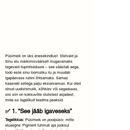
Püsimeik on üks enesekindlust  tõstvaid ja 
Sinu elu märkimisväärselt mugavamaks 
tegevaid iluprotseduure – see säästab aega, 
toob esile sinu loomuliku ilu ja muudab 
igapäevase rutiini lihtsamaks. Samas 
kaasneb sellega palju eksiarvamusi. Kui oled 
olnud uudishimulik, kõhklev või segaduses, 
siis siin on kokkuvõte olulistest asjadest, 
mida sa 
tegelikult
 teadma peaksid.
✅ 1. “See jääb igaveseks”
Tegelikkus:
 Püsimeik on 
poolpüsiv
, mitte 
eluaegne. Pigment tuhmub aja jooksul 