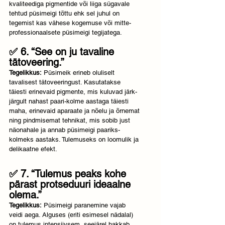
kvaliteediga pigmentide või liiga sügavale 
tehtud püsimeigi tõttu ehk sel juhul on 
tegemist kas vähese kogemuse või mitte-
professionaalsete püsimeigi tegijatega.
✅ 6. “See on ju tavaline 
tätoveering.”
Tegelikkus:
 Püsimeik erineb oluliselt 
tavalisest tätoveeringust. Kasutatakse 
täiesti erinevaid pigmente, mis kuluvad järk-
järgult nahast paari-kolme aastaga täiesti 
maha, erinevaid aparaate ja nõelu ja õrnemat 
ning pindmisemat tehnikat, mis sobib just 
näonahale ja annab püsimeigi paariks-
kolmeks aastaks. Tulemuseks on loomulik ja 
delikaatne efekt.
✅ 7. “Tulemus peaks kohe 
pärast protseduuri ideaalne 
olema.”
Tegelikkus:
 Püsimeigi paranemine vajab 
veidi aega. Alguses (eriti esimesel nädalal) 
on tulemus intensiivsem, seejärel hakkab 