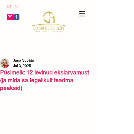
ics
EST
ENG
g/j
}
Jana Sooäär
Jul 3, 2025
Püsimeik: 12 levinud eksiarvamust
(ja mida sa tegelikult teadma
peaksid)