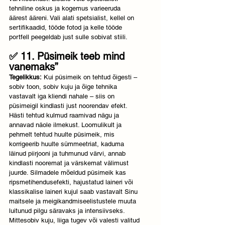
tehniline oskus ja kogemus varieeruda 
äärest ääreni. Vali alati spetsialist, kellel on 
sertifikaadid, tööde fotod ja kelle tööde 
portfell peegeldab just sulle sobivat stiili.
✅ 11. Püsimeik teeb mind 
vanemaks”
Tegelikkus:
 Kui püsimeik on tehtud õigesti – 
sobiv toon, sobiv kuju ja õige tehnika 
vastavalt iga kliendi nahale – siis on 
püsimeigil kindlasti just noorendav efekt. 
Hästi tehtud kulmud raamivad nägu ja 
annavad näole ilmekust. Loomulikult ja 
pehmelt tehtud huulte püsimeik, mis 
korrigeerib huulte sümmeetriat, kaduma 
läinud piirjooni ja tuhmunud värvi, annab 
kindlasti nooremat ja värskemat välimust 
juurde. Silmadele mõeldud püsimeik kas 
ripsmetihendusefekti, hajustatud laineri või 
klassikalise laineri kujul saab vastavalt Sinu 
maitsele ja meigikandmiseelistustele muuta 
luitunud pilgu säravaks ja intensiivseks. 
Mittesobiv kuju, liiga tugev või valesti valitud 