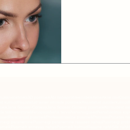
püsimeiki mõjutab, mis põhjustab na
mukarvatehnika
3D püsimeik
Abi nahaprobleemidele
Akne
Akne ravi
Cosme
ud kulmud
Hajustatud lainer silmade püsimeik
Hajustatud puuderkulmud
meik
Jana Sooäär-Conway
Jana Sooäär-Conway püsimeik
Kortsudest v
e tätoveerimine
Menopaus
Naha tervis
Nahahaigused
Nahahooldus küp
dused
Paranenud püsimeik
Professionaalne püsimeik
Psoriaas
Punetav n
imeigi paranemine
Püsimeigi paranemine rasuses nahas
Püsimeigi prob
simeik
Püsimeik erinevas nahas
Püsimeik kulmud
Rasune nahk
Sile nahk