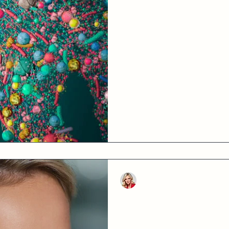
Miks peitub Sinu naha tervis
mikrobioomis?
Tavaliselt kasutatakse väljendit “Ilu
vastab aga ka otseses mõttes tõele. 
Jana Sooäär
Jan 22, 2021
6 min read
Kuidas mõjutab Sinu nahk püs
terve naha saladust
Püsimeik on muidugi igas mõttes nah