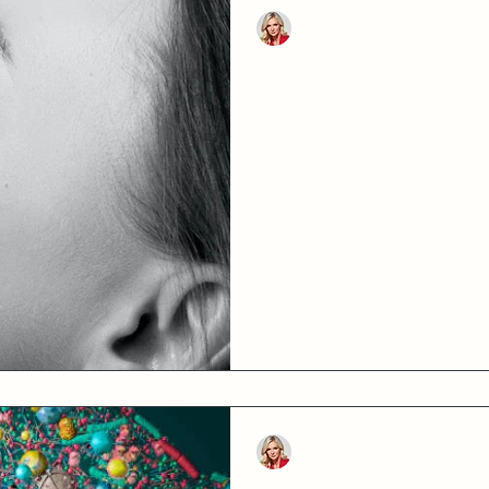
Jana Sooäär
Oct 9, 2022
2 min read
Kuidas saavutada särav nahk
Need, kes selle vanuseni on jõudnud
muutub. Perimenopaus ja menopaus t
Jana Sooäär
Feb 3, 2022
5 min read