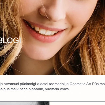
BLOGI
 ja arvamusi püsimeigi-alastel teemadel ja Cosmetic Art Püsimeigi
es püsimeiki teha plaaanib, huvitada võiks.
cs --> <script async src="https://www.googletagmanager.com/gtag/js?id=G-BE3P00E9ZQ">
aLayer || []; function gtag(){dataLayer.push(arguments);} gtag('js', new Date());