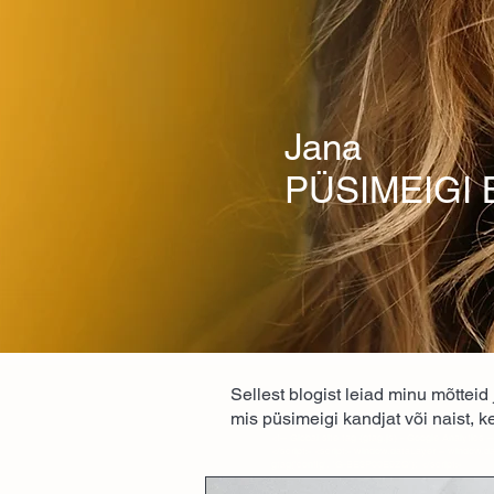
Jana
PÜSIMEIGI 
Sellest blogist leiad minu mõtteid
mis püsimeigi kandjat või naist, k
<!-- Global site tag (gtag.js) - Google Analyti
</script> <script> window.dataLayer = window.dat
gtag('config', 'G-BE3P00E9ZQ'); </script>