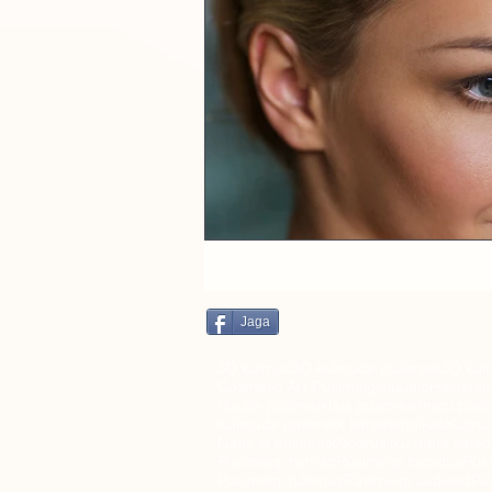
Jaga
3D kulmud
3D kulmude püsimeik
3D kul
Cosmetic Art Püsimeigistuudio
Hajustat
Huulte püsimeik
Ilus püsimeik
Inetu püsi
Kulmude püsimeik karvatehnikas
Kulmud
Nahk ja püsimeik
Noorusliku naha sala
Püsimeigi hinnad
Püsimeigi hooldus
Püs
Püsimeigi tulemus
Püsimeigi uudised
Pü