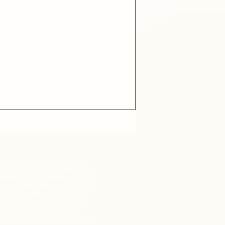
haprobleeme ja kuidas oma...
tic Art Permanent Makeup
Hajustatud püsimeigi kulmud
abanemine
Kulmude püsimeik
sele nahale
Nahaprobleemid
ahk
Püsimeigi eemaldamine
leemid
Püsimeigi tehnikad
Silmade püsimeik
Terve nahk