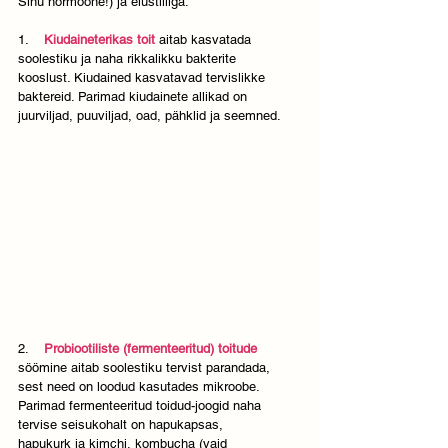
Sinu hormoone!) ja elustiiliga:
1.    
Kiudaineterikas toit
aitab kasvatada 
soolestiku ja naha rikkalikku bakterite 
kooslust. Kiudained kasvatavad tervislikke 
baktereid. Parimad kiudainete allikad on 
juurviljad, puuviljad, oad, pähklid ja seemned.
2.    
Probiootiliste (fermenteeritud) toitude
söömine aitab soolestiku tervist parandada, 
sest need on loodud kasutades mikroobe. 
Parimad fermenteeritud toidud-joogid naha 
tervise seisukohalt on hapukapsas, 
hapukurk ja kimchi, kombucha (vaid 