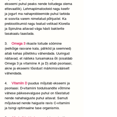
ekseemi puhul peaks nende toitudega olema 
ettevaatlik). Lehmapiimatooteid nagu keefir 
ja jogurt ma nahaprobleemide puhul tarbida 
ei soovita varem nimetatud põhjustel. Ka 
prebiootikumid nagu teatud vetikad Klorella 
ja Spirulina aitavad väga hästi bakterite 
tasakaalu taastada.
3.    
Omega 3
 rikaste toitude söömine 
(eelkõige rasvane kala, pähklid ja seemned) 
aitab kehas põletikku vähendada. Uuringud 
näitavad, et näiteks tursamaksa õli (sisaldab 
Omega 3 ja vitamiine A ja D) aitab psoriaasi, 
akne ja ekseemi tõsidust märkimisväärselt 
vähendada.
4.    
Vitamiin D
 puudus mõjutab ekseemi ja 
psoriaasi. D-vitamiini toidulisandite võtmine 
vähese päikesevalguse puhul on tõestatud 
nende nahahaiguste puhul aitavat. Samuti 
mõjutavad nende haiguste ravis C-vitamiini 
ja tsingi optimaalne tase organismis.