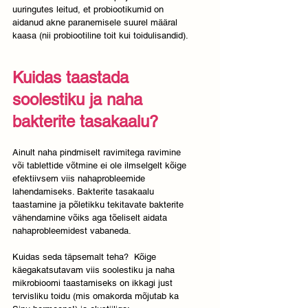
uuringutes leitud, et probiootikumid on 
aidanud akne paranemisele suurel määral 
kaasa (nii probiootiline toit kui toidulisandid).
Kuidas taastada 
soolestiku ja naha 
bakterite tasakaalu?
Ainult naha pindmiselt ravimitega ravimine 
või tablettide võtmine ei ole ilmselgelt kõige 
efektiivsem viis nahaprobleemide 
lahendamiseks. Bakterite tasakaalu 
taastamine ja põletikku tekitavate bakterite 
vähendamine võiks aga tõeliselt aidata 
nahaprobleemidest vabaneda.
Kuidas seda täpsemalt teha?  Kõige 
käegakatsutavam viis soolestiku ja naha 
mikrobioomi taastamiseks on ikkagi just 
tervisliku toidu (mis omakorda mõjutab ka 