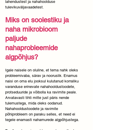
lahendustest ja nahahoolduse 
tulevikuväljavaadetest. 
Miks on soolestiku ja 
naha mikrobioom 
paljude 
nahaprobleemide 
algpõhjus?
Igale naisele on oluline, et tema nahk oleks 
probleemivaba, särav ja nooruslik. Enamus 
naisi on oma elu jooksul kulutanud korraliku 
varanduse erinevate nahahooldustoodete, 
protseduuride ja võibolla ka ravimite peale. 
Arvatavasti tihti mitte just päris nende 
tulemustega, mida oleks oodanud. 
Nahahooldustoodete ja ravimite 
põhiprobleem on paraku selles, et need ei 
tegele enamasti nahamurede algpõhjustega. 