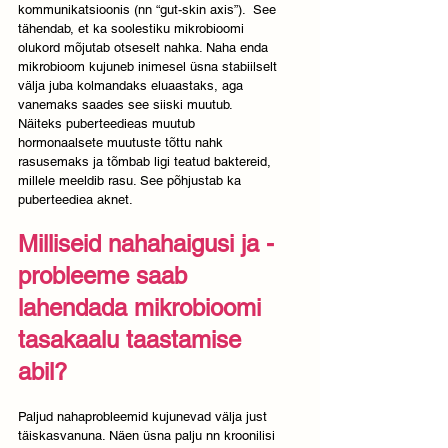
kommunikatsioonis (nn “gut-skin axis”).  See 
tähendab, et ka soolestiku mikrobioomi 
olukord mõjutab otseselt nahka. Naha enda 
mikrobioom kujuneb inimesel üsna stabiilselt 
välja juba kolmandaks eluaastaks, aga 
vanemaks saades see siiski muutub. 
Näiteks puberteedieas muutub 
hormonaalsete muutuste tõttu nahk 
rasusemaks ja tõmbab ligi teatud baktereid, 
millele meeldib rasu. See põhjustab ka 
puberteediea aknet. 
Milliseid nahahaigusi ja -
probleeme saab 
lahendada mikrobioomi 
tasakaalu taastamise 
abil?
Paljud nahaprobleemid kujunevad välja just 
täiskasvanuna. Näen üsna palju nn kroonilisi 