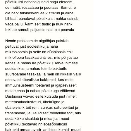
põletikulisi nahahaiguseid nagu ekseem, 
dermatiit, rosaatsea ja psoriaas. Samuti ei 
ole harv täiskasvanuea vistrikud ja akne. 
Lihtsalt punetavat põletikulist nahka esineb 
väga palju. Äärmiselt tudlik ja kuiv nahk 
tekitab samuti paljudele naistele peavalu. 
Nende probleemide algpõhjus paistab 
peituvat just soolestiku ja naha 
mikrobioomis ja selle nn 
düsbioosis
 ehk 
mikrofloora tasakaaluhäires, mis põhjustab 
kehas ja nahas ka põletikku. Terve inimese 
soolestikus ja nahas toimib bakterite 
suurepärane tasakaal ja meil on rikkalik valik 
erinevaid sõbralikke baktereid, kes meie 
immuunsüsteemi toetavad ja igapäevaselt 
meie kehas ja nahas põletikuga võitlevad. 
Düsbioosi võivad esile kutsuda just nimelt 
mittetasakaalustatud, ühekülgne ja 
ebatervislik toit (eriti suhkur, satureeritud ja 
transrasvad, ja üleüldiselt töödeldud toit, mis 
seda kõike sisaldab ja mida just need 
põletikku tekitavad nn ebasõbralikud 
bakterid armastavad), antibiootikumid, muud 