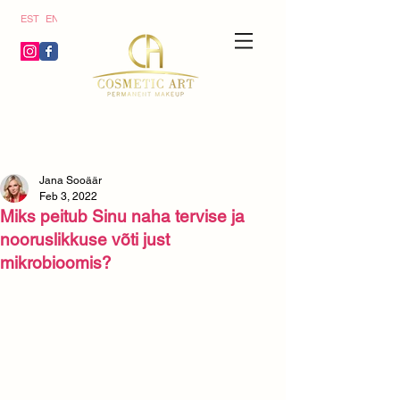
ics
EST
ENG
g/j
}
Jana Sooäär
Feb 3, 2022
Miks peitub Sinu naha tervise ja
nooruslikkuse võti just
mikrobioomis?