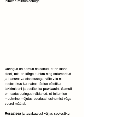
inimese mikrobioomiga. 
Uuringud on samuti näidanud, et nn lääne 
dieet, mis on kõrge suhkru ning satureeritud 
ja transrasva sisaldusega, võib viia nii 
soolestikus kui nahas tõsise põletiku 
tekkimiseni ja seeläbi ka 
psoriaasini
. Samuti 
on teadusuuringud näidanud, et toitumise 
muutmine mõjutas psoriaasi esinemist väga 
suurel määral. 
Rosaatsea 
ja tasakaalust väljas soolestiku 