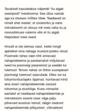
Tavaliselt kasutatakse väljendit “Ilu algab 
seestpoolt” metafoorina. See ütlus vastab 
aga ka otseses mõttes tõele. Teadlased on 
nimelt ühel meelel, et soolestiku ja naha 
mikrobioomil on ülisuur roll meie naha ilu ja 
nooruslikkuse valemis ehk et ilu algab 
tõepoolest meie seest. 
Ilmselt ei ole olemas naist, kellel mingil 
ajahetkel oma nahaga muresid poleks olnud. 
Püsimeiki tehes näen tihti erinevaid 
nahaprobleeme ja paratamatult mõjutavad 
need ka püsimeigi paranemist ja seeläbi ka 
tulemust. Terves nahas on lihtne suurepärast 
püsimeigi tulemust saavutada. Olles ise ka 
toitumisnõustajaks õppinud, huvitavad mind 
aina enam nahaprobleemide seosed 
toitumise ja elustiiliga. Kuna viimastel 
aastatel on teadlased nahaprobleemide ja 
mikrobioomi seoste osas väga palju 
põnevaid avastusi teinud, räägin seekord 
nahaprobleemide põhjustest, võimalikest 