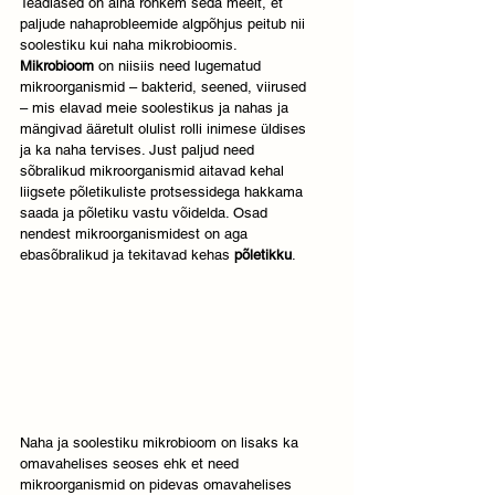
Teadlased on aina rohkem seda meelt, et 
paljude nahaprobleemide algpõhjus peitub nii 
soolestiku kui naha mikrobioomis. 
Mikrobioom
 on niisiis need lugematud 
mikroorganismid – bakterid, seened, viirused 
– mis elavad meie soolestikus ja nahas ja 
mängivad ääretult olulist rolli inimese üldises 
ja ka naha tervises. Just paljud need 
sõbralikud mikroorganismid aitavad kehal 
liigsete põletikuliste protsessidega hakkama 
saada ja põletiku vastu võidelda. Osad 
nendest mikroorganismidest on aga 
ebasõbralikud ja tekitavad kehas 
põletikku
. 
Naha ja soolestiku mikrobioom on lisaks ka 
omavahelises seoses ehk et need 
mikroorganismid on pidevas omavahelises 