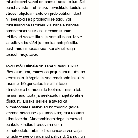
mikrobioomi vahel on samuti seos leitud. Sel 
puhul avastati, et lisaks tervislikule toidule ja 
stressi ohjeldamisele on probiootikumidest 
nii seespidiselt probiootilise toidu või 
toidulisandina tarbides kui nahale kandes 
paranemisel suur abi. Probiootikumid 
tekitavad soolestikus ja samuti nahal terve 
ja kaitsva barjääri ja see kaitseb põletiku 
eest, mis nii rosaatseat kui aknet väga 
tõsiselt mõjutavad. 
Toidu mõju 
aknele
 on samuti teaduslikult 
tõestatud. Toit, milles on palju suhkrut tõstab 
veresuhkru kõrgele ja see omakorda insuliini 
taseme. Kõrgendatud insuliini tase 
stimuleerib hormoonide tootmist, mis aitab 
nahas rasu toota ja seekaudu mõjutab akne 
tõsidust.  Lisaks sellele aitavad ka 
piimatoodetes esinevad hormoonid (mida 
lehmad raseduse ajal toodavad) rasutootmist 
stimuleerida. Akneprobleemidega inimesed 
peaksid kindlasti proovima oma 
piimatoodete tarbimist vähendada või välja 
lülitada – see on aidanud paljusid. Samuti on 