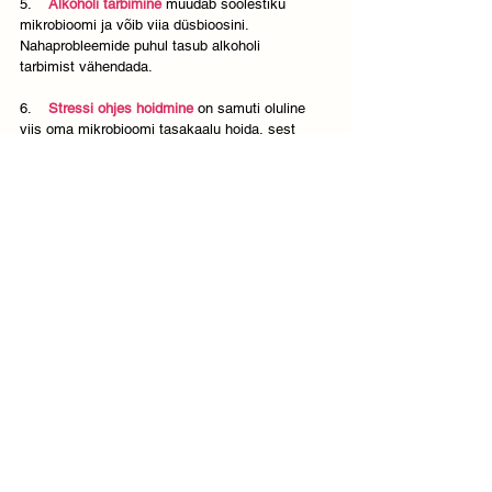
5.    
Alkoholi tarbimine 
muudab soolestiku 
mikrobioomi ja võib viia düsbioosini. 
Nahaprobleemide puhul tasub alkoholi 
tarbimist vähendada.
6.    
Stressi ohjes hoidmine
 on samuti oluline 
viis oma mikrobioomi tasakaalu hoida, sest 
liigne stress mõjub soolestiku mikrobioomi 
tasakaalule halvasti. Liikumine, trenn ja 
meditatsioon mõjuvad igal juhul mitmel viisil 
positiivselt.
Sinu igapäevane tervislik ja mitmekülgne 
toitumine (st Sa ei söö iga päev ühte ja 
sama toitu, vaid kasvatad palju erinevaid 
sõbralikke baktereid läbi erinevate tervislike 
toitude tarbimise), stressi maandus ja 
liikumine on ilmselt parim viis oma nahka 
kaunina hoida ja kaunimaks muuta. Saan 
seda ka oma kogemusest kinnitada. Sellest 
ajast peale, kui jätsin oma toidust välja 
suhkru, gluteeni sisaldavad teraviljad ja 
lehmapiimatooted ja asusin sööma palju juur-
ja puuvilju ja teadlikult ka rasvast kala, 